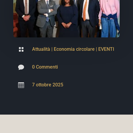

Attualità
|
Economia circolare
|
EVENTI

0 Commenti

7 ottobre 2025