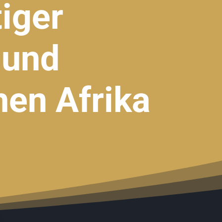
iger
 und
en Afrika