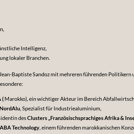
n,
stliche Intelligenz,
ng lokaler Branchen.
ean-Baptiste Sandoz mit mehreren führenden Politikern u
besondere:
 (
Marokko), ein wichtiger Akteur im Bereich Abfallwirtsch
NordAlu
, Spezialist für Industriealuminium,
sidentin des
Clusters „Französischsprachiges Afrika & Ins
 ABA Technology
, einem führenden marokkanischen Konzer