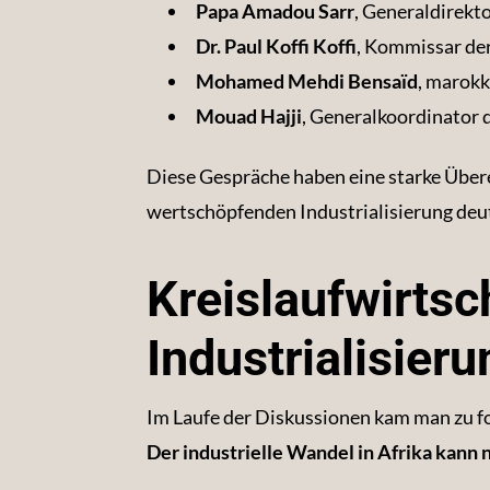
Papa Amadou Sarr
, Generaldirekt
Dr. Paul Koffi Koffi
, Kommissar de
Mohamed Mehdi Bensaïd
, marokk
Mouad Hajji
, Generalkoordinator 
Diese Gespräche haben eine starke Über
wertschöpfenden Industrialisierung deu
Kreislaufwirtsc
Industrialisier
Im Laufe der Diskussionen kam man zu f
Der industrielle Wandel in Afrika kann 