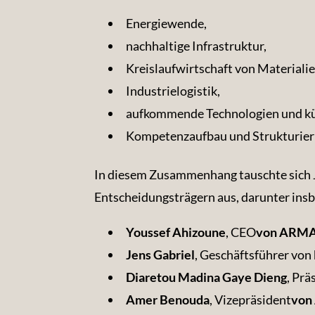
Energiewende,
nachhaltige Infrastruktur,
Kreislaufwirtschaft von Materialie
Industrielogistik,
aufkommende Technologien und kün
Kompetenzaufbau und Strukturieru
In diesem Zusammenhang tauschte sich J
Entscheidungsträgern aus, darunter ins
Youssef Ahizoune
, CEO
von ARMA
Jens Gabriel
, Geschäftsführer von
Diaretou Madina Gaye Dieng
, Prä
Amer Benouda
, Vizepräsident
von