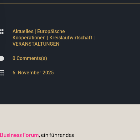

Aktuelles
|
Europäische
Kooperationen
|
Kreislaufwirtschaft
|
VERANSTALTUNGEN

0 Comments(s)

6. November 2025
a Business Forum
, ein führendes