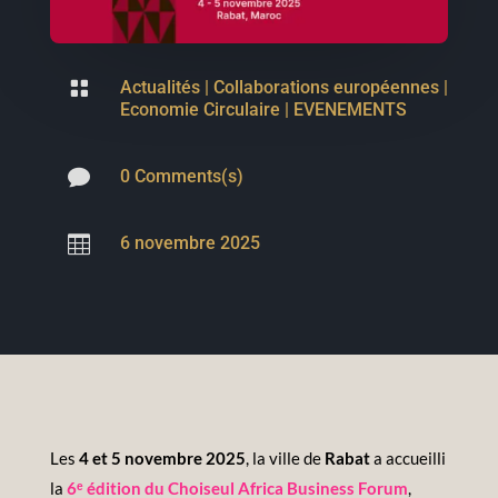

Actualités
|
Collaborations européennes
|
Economie Circulaire
|
EVENEMENTS

0 Comments(s)

6 novembre 2025
Les
4 et 5 novembre 2025
, la ville de
Rabat
a accueilli
la
6ᵉ édition du Choiseul Africa Business Forum
,