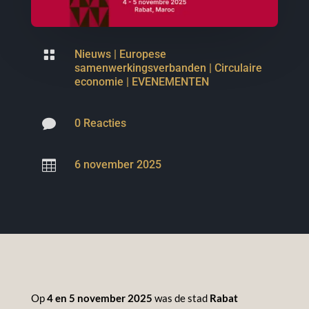

Nieuws
|
Europese
samenwerkingsverbanden
|
Circulaire
economie
|
EVENEMENTEN

0 Reacties

6 november 2025
Op
4 en 5 november 2025
was de stad
Rabat