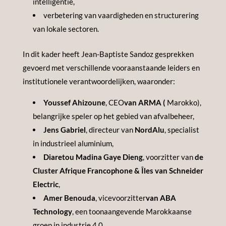
intelligentie,
verbetering van vaardigheden en structurering
van lokale sectoren.
In dit kader heeft Jean-Baptiste Sandoz gesprekken
gevoerd met verschillende vooraanstaande leiders en
institutionele verantwoordelijken, waaronder:
Youssef Ahizoune
, CEO
van ARMA (
Marokko),
belangrijke speler op het gebied van afvalbeheer,
Jens Gabriel
, directeur van
NordAlu
, specialist
in industrieel aluminium,
Diaretou Madina Gaye Dieng
, voorzitter van
de
Cluster Afrique Francophone & Îles van Schneider
Electric
,
Amer Benouda
, vicevoorzitter
van ABA
Technology
, een toonaangevende Marokkaanse
groep in industrie 4.0,