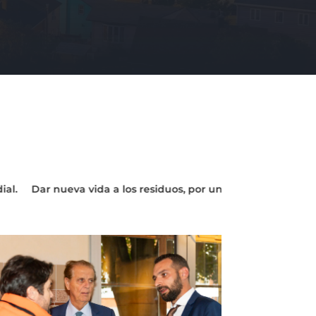
a a los residuos, por un mundo más verde.
Reciclaje para u